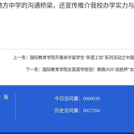
地方中学的沟通桥梁，
还宣传推介我校
办学实力
上一条：
国际教育学院开展来华留学生“非遗工坊”系列活动之中
下一条：
国际教育学院女篮首夺桂冠！勇摘2026“启航杯”
）版
今日访问量：
0000030
历史访问量：
0027204